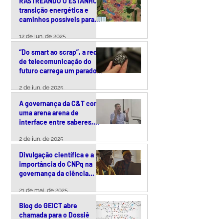
RASTREANDO O ESTANHO:
transição energética e
caminhos possíveis para
uma exploração
12 de jun. de 2025
responsável da cassiterita
no Brasil
“Do smart ao scrap”, a rede
de telecomunicação do
futuro carrega um paradoxo
ambiental
2 de jun. de 2025
A governança da C&T como
uma arena arena de
interface entre saberes,
tecnologias e políticas
2 de jun. de 2025
públicas
Divulgação científica e a
importância do CNPq na
governança da ciência
brasileira – uma conversa
21 de mai. de 2025
com Arquimedes Paiva
Blog do GEICT abre
chamada para o Dossiê