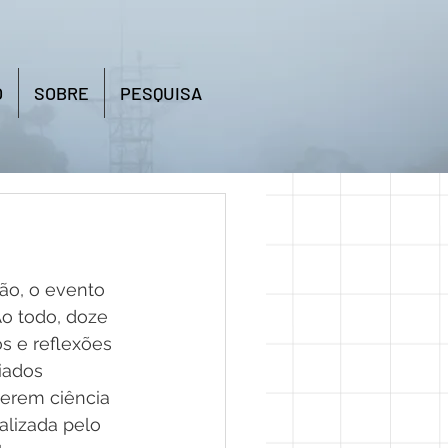
O
SOBRE
PESQUISA
ão, o evento 
o todo, doze 
s e reflexões 
iados 
terem ciência 
alizada pelo 