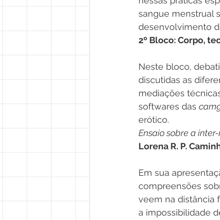
nessas práticas esp
sangue menstrual sã
desenvolvimento d
2º Bloco: Corpo, te
Neste bloco, deba
discutidas as difer
mediações técnicas
softwares das 
camg
erótico.
Ensaio sobre a inter
Lorena R. P. Cami
Em sua apresentaçã
compreensões sobre
veem na distância f
a impossibilidade d