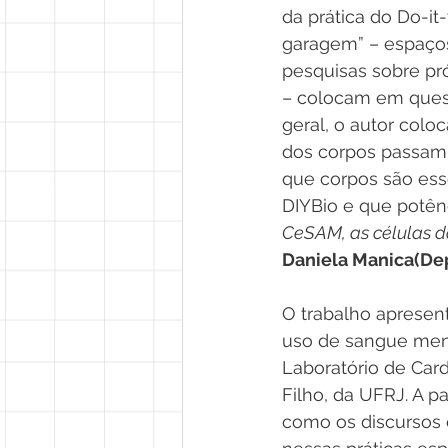
da prática do Do-it
garagem” – espaços
pesquisas sobre pr
– colocam em quest
geral, o autor col
dos corpos passam h
que corpos são esse
DIYBio e que potênc
CeSAM, as células do
Daniela Manica(De
O trabalho apresen
uso de sangue mens
Laboratório de Card
Filho, da UFRJ. A p
como os discursos 