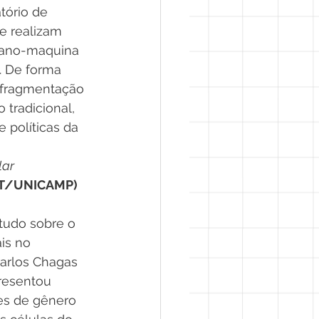
tório de 
e realizam 
umano-maquina 
. De forma 
e fragmentação 
tradicional, 
 políticas da 
lar
PCT/UNICAMP)
tudo sobre o 
is no 
Carlos Chagas 
presentou 
es de gênero 