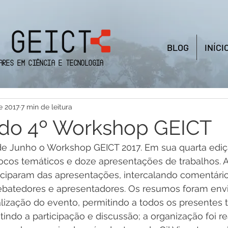
BLOG
INÍCI
ares em Ciência e Tecnologia
e 2017
7 min de leitura
 do 4º Workshop GEICT
de Junho o Workshop GEICT 2017. Em sua quarta ediç
ocos temáticos e doze apresentações de trabalhos. A
iciparam das apresentações, intercalando comentário
batedores e apresentadores. Os resumos foram env
lização do evento, permitindo a todos os presentes 
tindo a participação e discussão; a organização foi re