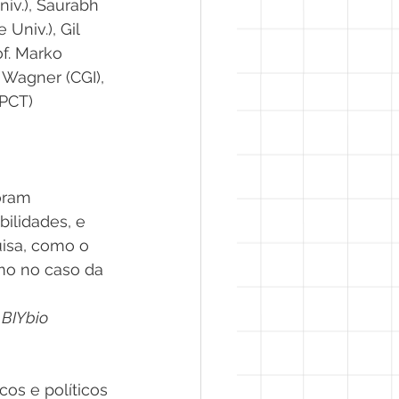
iv.), Saurabh 
Univ.), Gil 
f. Marko 
 Wagner (CGI), 
DPCT)
oram 
ilidades, e 
uisa, como o 
omo no caso da 
 BIYbio
os e políticos 