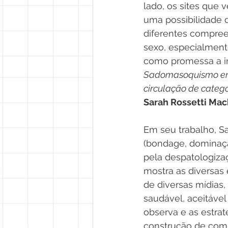
lado, os sites que 
uma possibilidade 
diferentes compre
sexo, especialment
como promessa a int
Sadomasoquismo eróti
circulação de catego
Sarah Rossetti Ma
Em seu trabalho, S
(bondage, dominaçã
pela despatologiza
mostra as diversas
de diversas mídias
saudável, aceitável
observa e as estra
construção de comu