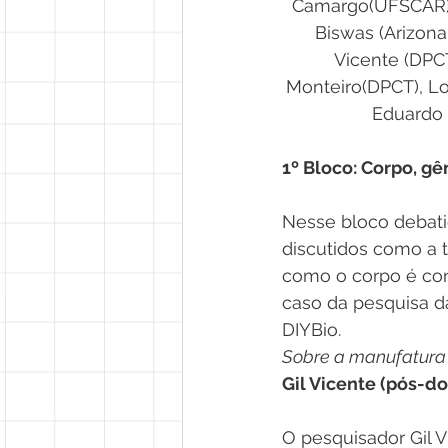
Camargo(UFSCAR), 
Biswas (Arizona 
Vicente (DPCT
Monteiro(DPCT), Lo
Eduardo 
1º Bloco: Corpo, gê
Nesse bloco debati
discutidos como a 
como o corpo é cons
caso da pesquisa da
DIYBio.
Sobre a manufatura 
Gil Vicente (pós-
O pesquisador Gil V