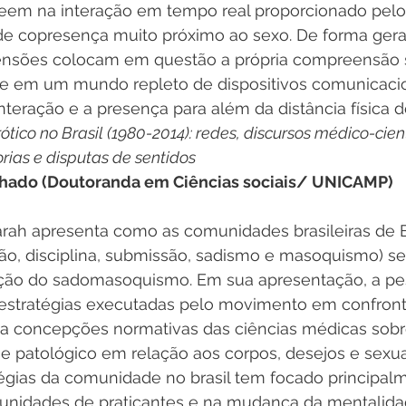
veem na interação em tempo real proporcionado pelos
de copresença muito próximo ao sexo. De forma geral
ensões colocam em questão a própria compreensão 
e em um mundo repleto de dispositivos comunicaci
eração e a presença para além da distância física d
co no Brasil (1980-2014): redes, discursos médico-cientí
rias e disputas de sentidos
chado (Doutoranda em Ciências sociais/ UNICAMP)
arah apresenta como as comunidades brasileiras de
o, disciplina, submissão, sadismo e masoquismo) se 
ção do sadomasoquismo. Em sua apresentação, a pe
 estratégias executadas pelo movimento em confronta
, a concepções normativas das ciências médicas sobr
 e patológico em relação aos corpos, desejos e sexua
tégias da comunidade no brasil tem focado principal
nidades de praticantes e na mudança da mentalidad