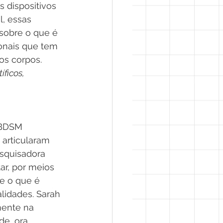
 dispositivos 
, essas 
sobre o que é 
onais que tem 
os corpos.
ficos, 
 BDSM 
articularam 
squisadora 
r, por meios 
e o que é 
lidades. Sarah 
mente na 
e, ora 