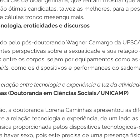
ecíficas de bioengenharia, que tentam mostrar que a
o ótimas candidatas, talvez as melhores, para a pes
e células tronco mesenquimais.
cnologia, eroticidades e discursos
tido pelo pós-doutorando Wagner Camargo da UFSCA
entes perspectivas sobre a sexualidade e sua relação
 entre os corpos, sejam por equipamentos como as
irls
, como os dispositivos e performances do sado
-relação entre tecnologia e experiência à luz da ativida
nhas (Doutoranda em Ciências Sociais/UNICAMP)
o, a doutoranda Lorena Caminhas apresentou as dif
 a relação tecnologia e experiência, de um lado as 
ísica proporcionada pelos dispositivos tecnológicos
e haver sexo, pois este precisa de uma presença físic