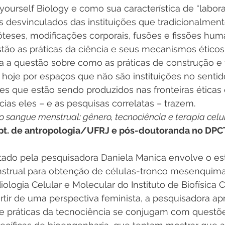
-yourself Biology e como sua característica de “labora
 desvinculados das instituições que tradicionalment
óteses, modificações corporais, fusões e fissões h
ão as práticas da ciência e seus mecanismos éticos
oca a questão sobre como as práticas de construção 
oje por espaços que não são instituições no sentido 
s que estão sendo produzidos nas fronteiras éticas e
ias eles – e as pesquisas correlatas – trazem.
 sangue menstrual: gênero, tecnociência e terapia celu
pt. de antropologia/UFRJ e pós-doutoranda no D
tado pela pesquisadora Daniela Manica envolve o es
trual para obtenção de células-tronco mesenquima
iologia Celular e Molecular do Instituto de Biofísica 
artir de uma perspectiva feminista, a pesquisadora a
e práticas da tecnociência se conjugam com questõ