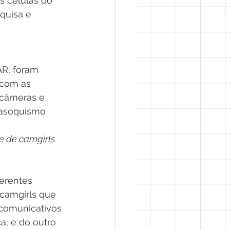
s células do 
quisa e 
R, foram 
 com as 
 câmeras e 
masoquismo 
de de camgirls
erentes 
camgirls que 
-comunicativos 
a; e do outro 