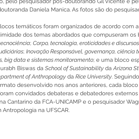
o, pelo pesquisador pós-doutorando Gil Vicente e pe
outoranda Daniela Manica. As fotos são do pesquisa
locos temáticos foram organizados de acordo com 
oximidade dos temas abordados que compuseram os b
tecnociência
; 
Corpo, tecnologia, eroticidades e discursos
udiciárias
; 
Inovação Responsável, governança, ciência 
, big data e sistemas monitoramento
; e uma bloco esp
urabh Biswas da 
School of Sustainability
 da 
Arizona St
partment of Anthropology
 da 
Rice University
. Seguindo
ormato desenvolvido nos anos anteriores, cada bloco
foram convidados debateras e debatedores externos 
lina Cantarino da FCA-UNICAMP e o pesquisador Wag
 Antropologia na UFSCAR.