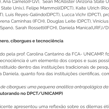
Ana Camelo(FGV),  Sean McAllister (Arizona State Un
State Univ.), Felipe Mammoli(DPCT), Kaite Ulrich (Rice 
), Luis Reyes-Galindo(DPCT), Lucca Vichr (DPCT), pro
rena Caminhas (IFCH), Douglas Leite (DPCT), Vinícius
Spanó, Sarah Rossetti(IFCH), Daniela Manica(URFJ/
nero, ciborgues e tecnociência
do pela prof. Carolina Cantarino da FCA- UNICAMP, f
tecnociência é um elemento dos corpos e suas possib
tituído dentro das instituições tradicionais de pesq
 Daniela, quanto fora das instituições científicas, c
de ciborgues: uma pequena analítica antropológica da
doutorando no DPCT/UNICAMP)
icente apresentou uma reflexão sobre os dilemas étic