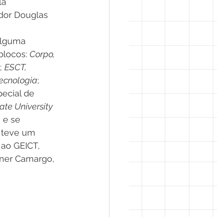
la 
dor Douglas 
alguma 
locos: 
Corpo, 
; 
ESCT, 
tecnologia
; 
ecial de 
ate University
 e se 
 teve um 
ao GEICT, 
ner Camargo, 