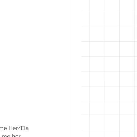
me Her/Ela 
e melhor 