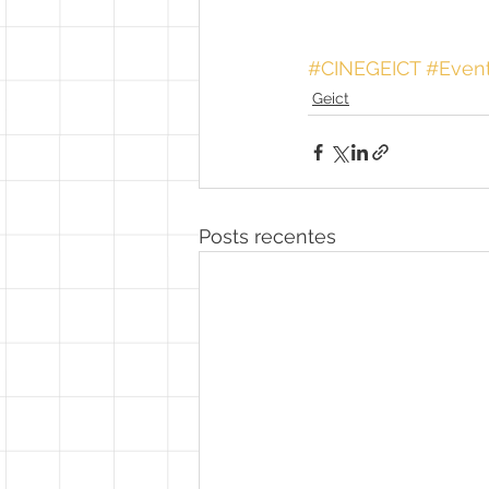
#CINEGEICT
#Even
Geict
Posts recentes