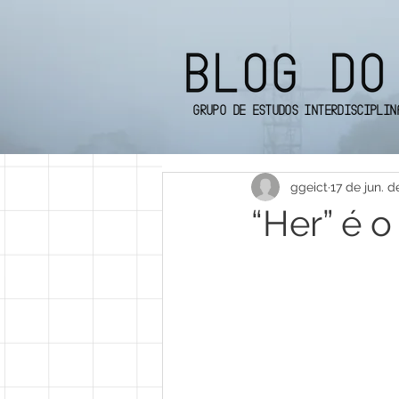
Grupo de Estudos Interdisciplin
ggeict
17 de jun. d
“Her” é 