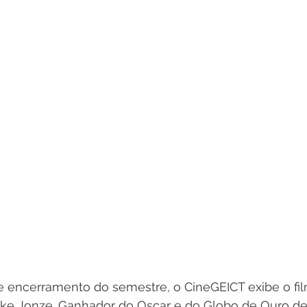
 encerramento do semestre, o CineGEICT exibe o fil
Spike Jonze. Ganhador do Oscar e do Globo de Ouro d