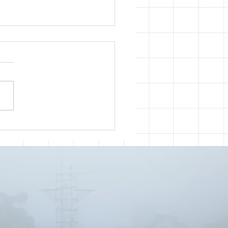
 Comemorativa Geict
nos