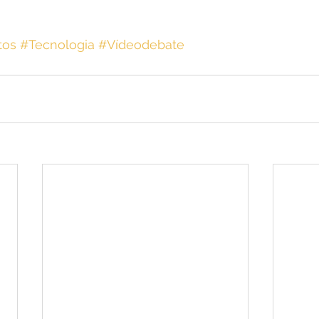
tos
#Tecnologia
#Vídeodebate