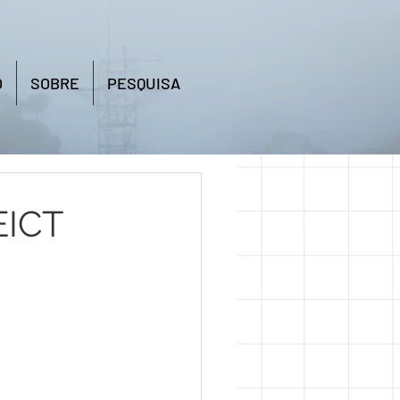
O
SOBRE
PESQUISA
EICT