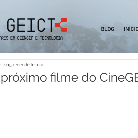
BLOG
INÍCI
ares em Ciência e Tecnologia
e 2015
1 min de leitura
o próximo filme do CineG