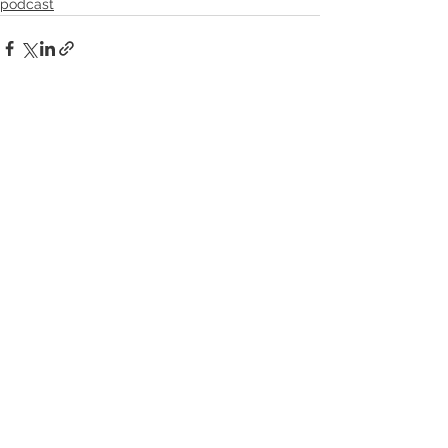
podcast
Ver tudo
Posts recentes