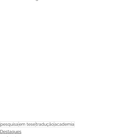
pesquisa
em tese
tradução
academia
Destaques