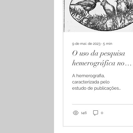
9 de mai. de 2023
∙
5
min
O uso da pesquisa
hemerográfica no
contexto ambiental
A hemerografia,
caracterizada pelo
estudo de publicações
periódicas, como jornais
e revistas, possibilita
uma análise crítica dos
dados,...
146
0