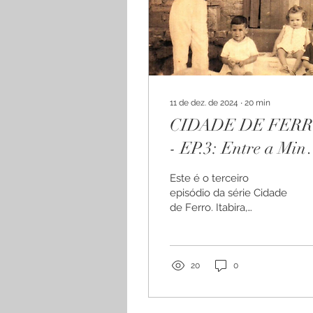
11 de dez. de 2024
∙
20
min
CIDADE DE FER
- EP.3: Entre a Mina
a Vila
Este é o terceiro
episódio da série Cidade
de Ferro. Itabira,
Drummond, mineração
e Vale. Com Lucas
Nasser.
20
0