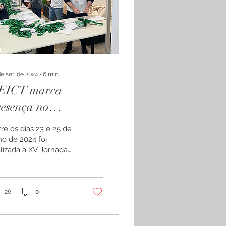
de set. de 2024
∙
6
min
EICT marca
resença no
SOCITE LA 2024
re os dias 23 e 25 de
ho de 2024 foi
alizada a XV Jornada
tino-Americana de
tudos Sociais da
ncia e Tecnologia,
s...
26
0