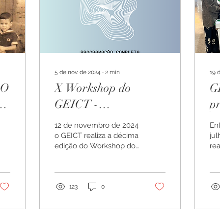
5 de nov. de 2024
∙
2
min
19 
RO
X Workshop do
G
 e
GEICT -
p
Programação
E
12 de novembro de 2024
Ent
completa
o GEICT realiza a décima
jul
edição do Workshop do
re
GEICT. 9h-17h no
La
auditório do Instituto de
Es
Geociências da Unicamp
Ciê
mai
123
0