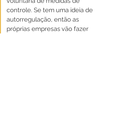
voluntária de medidas de 
controle. Se tem uma ideia de 
autorregulação, então as 
próprias empresas vão fazer 
seu próprio controle. Já não 
temos o Estado tomando o 
controle e fazendo uma 
vigilância sanitária e 
ambiental. (…) A governança é 
uma função para que o 
processo produtivo e 
tecnológico possa continuar 
mas com a modulação de 
outros mecanismos que não 
os estatais”.