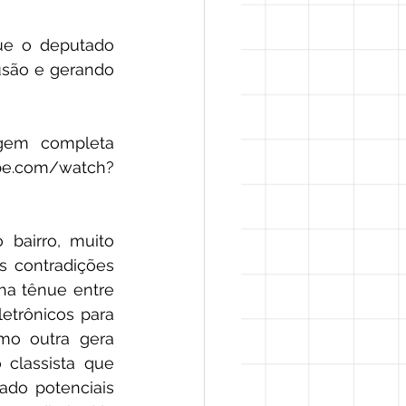
e o deputado 
usão e gerando 
agem completa 
be.com/watch?
bairro, muito 
s contradições 
ha tênue entre 
etrônicos para 
o outra gera 
classista que 
ado potenciais 