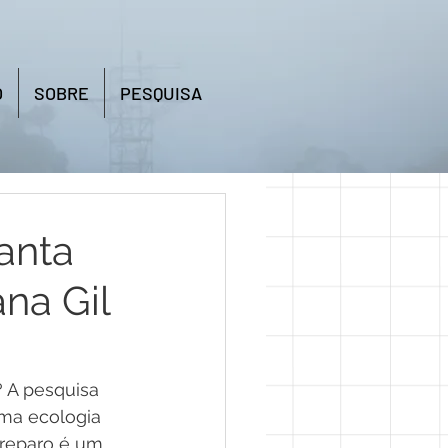
O
SOBRE
PESQUISA
anta
ana Gil
 A pesquisa 
uma ecologia 
 reparo é um 