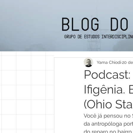
Grupo de Estudos Interdisciplin
Yama Chiodi
20 de
Podcast:
Ifigênia.
(Ohio Sta
Você já pensou no 
da antropóloga port
do reparo no bairro