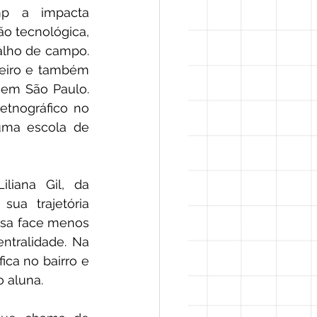
p a impacta 
o tecnológica, 
alho de campo. 
eiro e também 
em São Paulo. 
tnográfico no 
uma escola de 
iana Gil, da 
ua trajetória 
sa face menos 
tralidade. Na 
ca no bairro e 
 aluna. 