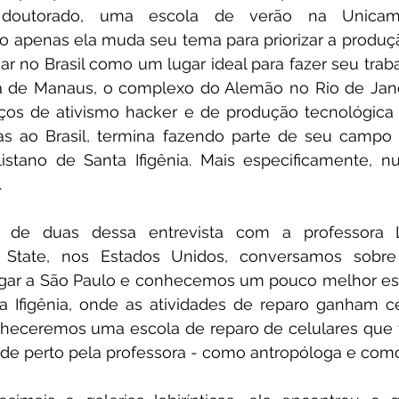
doutorado, uma escola de verão na Unicam
 apenas ela muda seu tema para priorizar a produçã
r no Brasil como um lugar ideal para fazer seu trab
nca de Manaus, o complexo do Alemão no Rio de Jan
ços de ativismo hacker e de produção tecnológica 
as ao Brasil, termina fazendo parte de seu campo e
istano de Santa Ifigênia. Mais especificamente, n
 
 de duas dessa entrevista com a professora Lil
 State, nos Estados Unidos, conversamos sobre s
gar a São Paulo e conhecemos um pouco melhor es
 Ifigênia, onde as atividades de reparo ganham cen
heceremos uma escola de reparo de celulares que fi
 de perto pela professora - como antropóloga e como