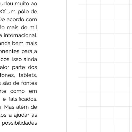
mudou muito ao 
XX um pólo de 
De acordo com 
ão mais de mil 
internacional. 
anda bem mais 
onentes para a 
os. Isso ainda 
ior parte dos 
nes, tablets, 
 são de fontes 
ente como em 
falsificados. 
. Mas além de 
os a ajudar as 
ossibilidades 