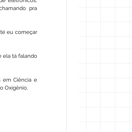
e eletrônicos, 
chamando pra 
té eu começar 
ela tá falando 
s em Ciência e 
o Oxigênio. 