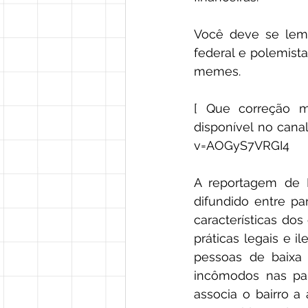
Você deve se lemb
federal e polemist
memes. 
[ Que correção mo
disponível no cana
v=AOGyS7VRGI4
A reportagem de R
difundido entre par
características dos
práticas legais e i
pessoas de baixa
incômodos nas par
associa o bairro a 