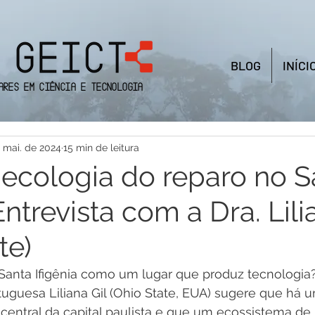
BLOG
INÍCI
ares em Ciência e Tecnologia
 mai. de 2024
15 min de leitura
 ecologia do reparo no S
 Entrevista com a Dra. Lili
te)
Santa Ifigênia como um lugar que produz tecnologia?
uguesa Liliana Gil (Ohio State, EUA) sugere que há 
 central da capital paulista e que um ecossistema de