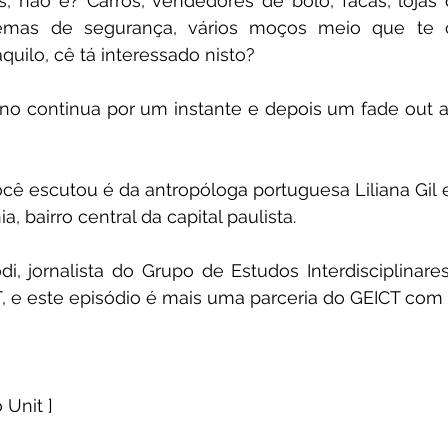
, não é? Carros, vendedores de bolo, facas, lojas d
temas de segurança, vários moços meio que te 
quilo, cê tá interessado nisto? 
no continua por um instante e depois um fade out a
ê escutou é da antropóloga portuguesa Liliana Gil e 
a, bairro central da capital paulista. 
i, jornalista do Grupo de Estudos Interdisciplinare
, e este episódio é mais uma parceria do GEICT com 
 Unit ]