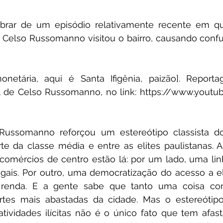
rar de um episódio relativamente recente em qu
a Celso Russomanno visitou o bairro, causando conf
netária, aqui é Santa Ifigênia, paizão]. Report
l de Celso Russomanno, no link: 
https://www.youtu
ussomanno reforçou um estereótipo classista do 
te da classe média e entre as elites paulistanas. A
 comércios de centro estão lá: por um lado, uma lin
legais. Por outro, uma democratização do acesso a el
 renda. E a gente sabe que tanto uma coisa com
tes mais abastadas da cidade. Mas o estereótipo 
atividades ilícitas não é o único fato que tem afast