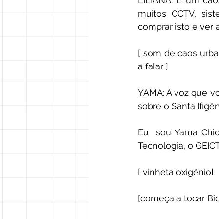
LILIANA: É um caos
muitos CCTV, sis
comprar isto e ver a
[ som de caos urba
a falar ] 
YAMA: A voz que voc
sobre o Santa Ifigêni
Eu  sou Yama Chiod
Tecnologia, o GEICT
[ vinheta oxigênio]
[começa a tocar Bio