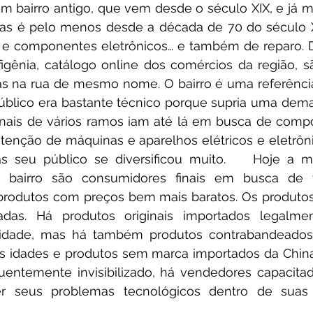
um bairro antigo, que vem desde o século XIX, e já 
as é pelo menos desde a década de 70 do século 
 e componentes eletrônicos… e também de reparo. 
figênia, catálogo online dos comércios da região, s
las na rua de mesmo nome. O bairro é uma referência 
úblico era bastante técnico porque supria uma dem
sionais de vários ramos iam até lá em busca de comp
enção de máquinas e aparelhos elétricos e eletrônic
s seu público se diversificou muito.    Hoje a ma
 bairro são consumidores finais em busca de fo
 produtos com preços bem mais baratos. Os produtos
iadas. Há produtos originais importados legalm
cidade, mas há também produtos contrabandeados e 
s idades e produtos sem marca importados da China
quentemente invisibilizado, há vendedores capacitad
r seus problemas tecnológicos dentro de suas p