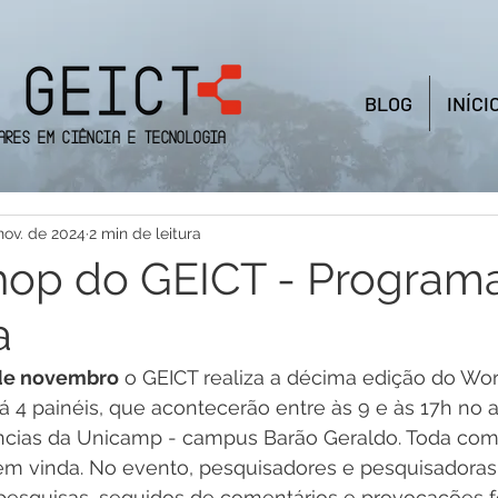
BLOG
INÍCI
ares em Ciência e Tecnologia
nov. de 2024
2 min de leitura
hop do GEICT - Program
a
de novembro
 o GEICT realiza a décima edição do Wo
á 4 painéis, que acontecerão entre às 9 e às 17h no a
ências da Unicamp - campus Barão Geraldo. Toda co
 bem vinda. No evento, pesquisadores e pesquisadoras
pesquisas, seguidos de comentários e provocações fe