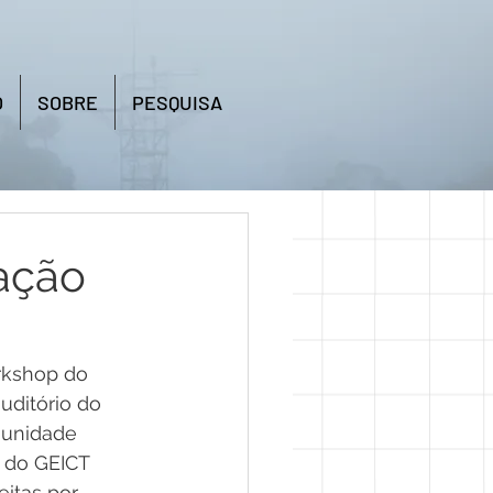
O
SOBRE
PESQUISA
ação
rkshop do 
uditório do 
munidade 
 do GEICT 
itas por 