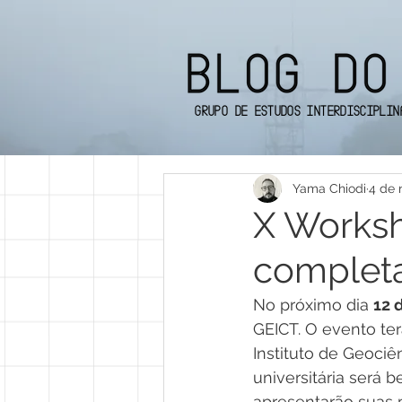
Grupo de Estudos Interdisciplin
Yama Chiodi
4 de 
X Works
complet
No próximo dia 
12 
GEICT. O evento ter
Instituto de Geoci
universitária será
apresentarão suas 