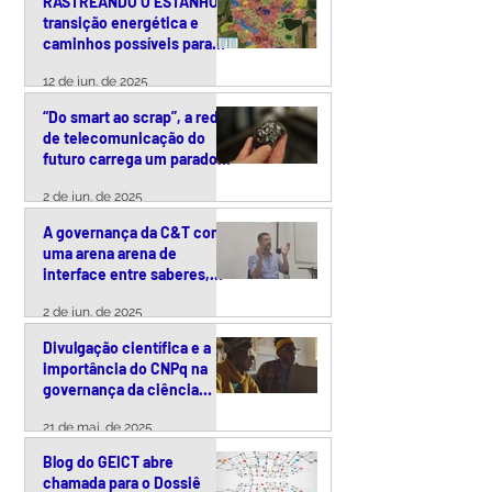
RASTREANDO O ESTANHO:
transição energética e
caminhos possíveis para
uma exploração
12 de jun. de 2025
responsável da cassiterita
no Brasil
“Do smart ao scrap”, a rede
de telecomunicação do
futuro carrega um paradoxo
ambiental
2 de jun. de 2025
A governança da C&T como
uma arena arena de
interface entre saberes,
tecnologias e políticas
2 de jun. de 2025
públicas
Divulgação científica e a
importância do CNPq na
governança da ciência
brasileira – uma conversa
21 de mai. de 2025
com Arquimedes Paiva
Blog do GEICT abre
chamada para o Dossiê