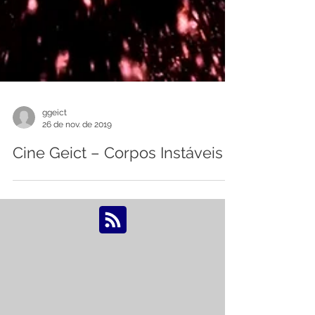
ggeict
26 de nov. de 2019
Cine Geict – Corpos Instáveis