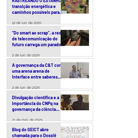
RASTREANDO O ESTANHO:
transição energética e
caminhos possíveis para
uma exploração
12 de jun. de 2025
responsável da cassiterita
no Brasil
“Do smart ao scrap”, a rede
de telecomunicação do
futuro carrega um paradoxo
ambiental
2 de jun. de 2025
A governança da C&T como
uma arena arena de
interface entre saberes,
tecnologias e políticas
2 de jun. de 2025
públicas
Divulgação científica e a
importância do CNPq na
governança da ciência
brasileira – uma conversa
21 de mai. de 2025
com Arquimedes Paiva
Blog do GEICT abre
chamada para o Dossiê