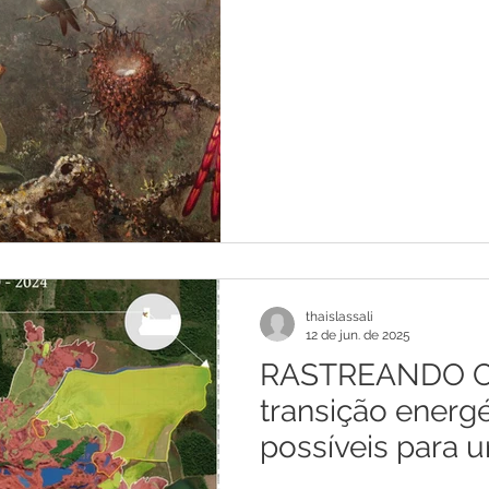
thaislassali
12 de jun. de 2025
RASTREANDO O
transição energ
possíveis para 
responsável da c