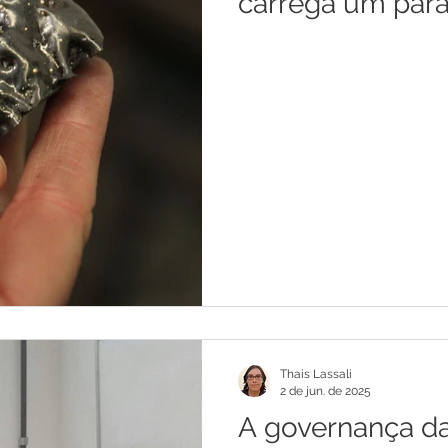
carrega um par
Thais Lassali
2 de jun. de 2025
A governança d