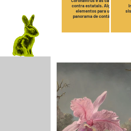
Coronavírus e as cargas
contra estatais. Alguns
i
elementos para um
si
panorama de contágio