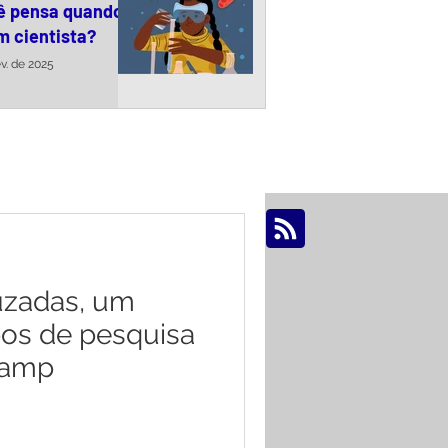
ê pensa quando
m cientista?
ev. de 2025
OS >
uzadas, um
os de pesquisa
camp