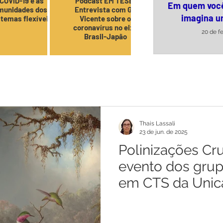
COVID-19 e as
Podcast EM TESE!
Em quem voc
munidades dos
Entrevista com Gil
imagina u
stemas flexíveis
Vicente sobre o
coronavírus no eixo
20 de f
Brasil-Japão
VER TOD
Thais Lassali
23 de jun. de 2025
Polinizações Cr
evento dos grup
em CTS da Uni