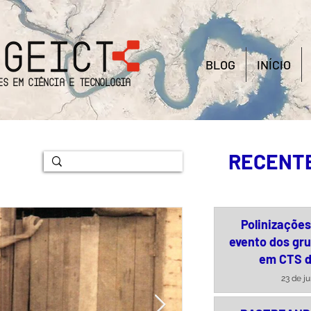
BLOG
INÍCIO
es em Ciência e Tecnologia
RECENT
Polinizaçõe
evento dos gr
em CTS 
23 de j