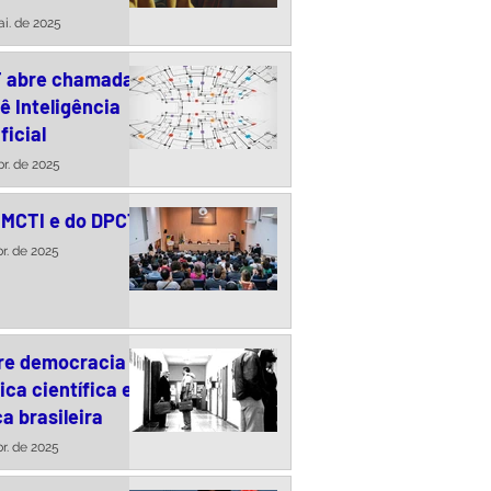
uma conversa com
i. de 2025
des Paiva
T abre chamada
ê Inteligência
ficial
br. de 2025
 MCTI e do DPCT
br. de 2025
re democracia a
tica científica e
a brasileira
br. de 2025