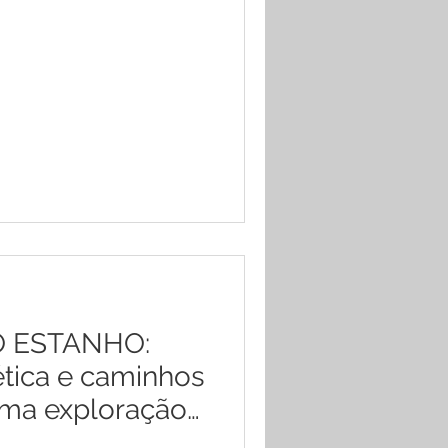
 ESTANHO:
ética e caminhos
uma exploração
assiterita no