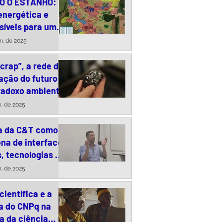
O O ESTANHO:
energética e
síveis para uma
responsável da
un. de 2025
ta no Brasil
crap”, a rede de
ação do futuro
r meio de futuros
X Worksh
radoxo ambiental
 na Amazônia *
completa
n. de 2025
a da C&T como
na de interface
, tecnologias e
s públicas
n. de 2025
científica e a
a do CNPq na
a da ciência