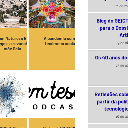
brasileira – 
21 de ma
Arquime
Blog do GEIC
para o Dossi
Arti
m Nature: o Efeito
A pandemia como
29 de a
go e a revanche da
fenômeno social
mãe Gaia
Os 40 anos do
17 de a
Reflexões sob
partir da polí
tecnológic
16 de a