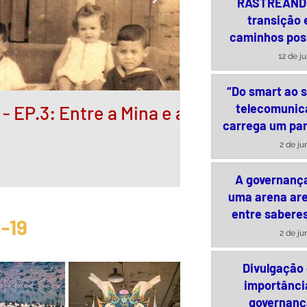
RASTREAND
transição 
caminhos pos
exploração 
12 de j
cassiteri
“Do smart ao s
telecomunic
 EP.3: Entre a Mina e a
Governança po
carrega um pa
especulativos
2 de ju
A governanç
uma arena are
entre saberes
-19
política
2 de ju
Divulgação 
importânci
governanç