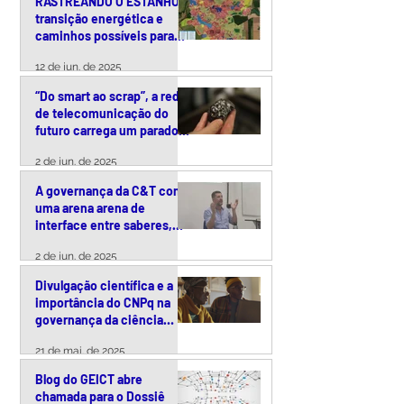
RASTREANDO O ESTANHO:
transição energética e
caminhos possíveis para
uma exploração
12 de jun. de 2025
responsável da cassiterita
no Brasil
“Do smart ao scrap”, a rede
de telecomunicação do
futuro carrega um paradoxo
ambiental
2 de jun. de 2025
A governança da C&T como
uma arena arena de
interface entre saberes,
tecnologias e políticas
2 de jun. de 2025
públicas
Divulgação científica e a
importância do CNPq na
governança da ciência
brasileira – uma conversa
21 de mai. de 2025
com Arquimedes Paiva
Blog do GEICT abre
chamada para o Dossiê