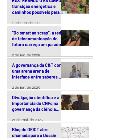
RASTREANDO O ESTANHO:
transição energética e
caminhos possíveis para
uma exploração
12 de jun. de 2025
responsável da cassiterita
no Brasil
“Do smart ao scrap”, a rede
de telecomunicação do
futuro carrega um paradoxo
ambiental
2 de jun. de 2025
A governança da C&T como
uma arena arena de
interface entre saberes,
tecnologias e políticas
2 de jun. de 2025
públicas
Divulgação científica e a
importância do CNPq na
governança da ciência
brasileira – uma conversa
21 de mai. de 2025
com Arquimedes Paiva
Blog do GEICT abre
chamada para o Dossiê