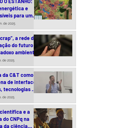
O O ESTANHO:
energética e
síveis para uma
responsável da
un. de 2025
ta no Brasil
crap”, a rede de
ação do futuro
r meio de futuros
X Worksh
radoxo ambiental
 na Amazônia *
completa
n. de 2025
a da C&T como
na de interface
, tecnologias e
s públicas
n. de 2025
científica e a
a do CNPq na
a da ciência