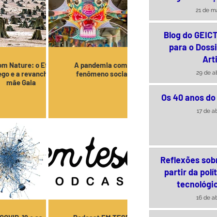
brasileira – 
21 de ma
Arquime
Blog do GEIC
para o Dossi
Arti
m Nature: o Efeito
A pandemia como
29 de a
go e a revanche da
fenômeno social
mãe Gaia
Os 40 anos do
17 de a
Reflexões sob
partir da polí
tecnológic
16 de a