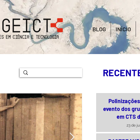
BLOG
INÍCIO
es em Ciência e Tecnologia
RECENT
Polinizaçõe
evento dos gr
em CTS 
23 de j