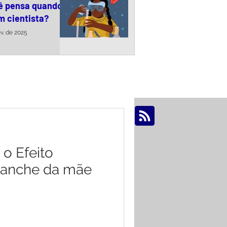
ê pensa quando
m cientista?
ev. de 2025
OS >
o Efeito
vanche da mãe