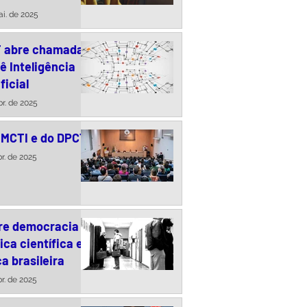
uma conversa com
i. de 2025
des Paiva
T abre chamada
ê Inteligência
ficial
br. de 2025
 MCTI e do DPCT
br. de 2025
re democracia a
tica científica e
a brasileira
br. de 2025