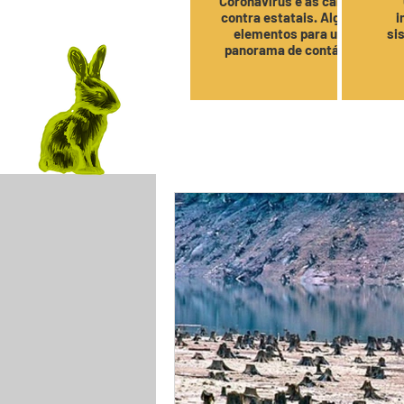
Coronavírus e as cargas
contra estatais. Alguns
i
elementos para um
si
panorama de contágio