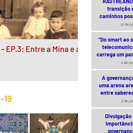
RASTREAND
transição 
caminhos pos
exploração 
12 de j
cassiteri
“Do smart ao s
telecomunic
 EP.3: Entre a Mina e a
Governança po
carrega um pa
especulativos
2 de ju
A governanç
uma arena are
entre saberes
-19
política
2 de ju
Divulgação 
importânci
governanç