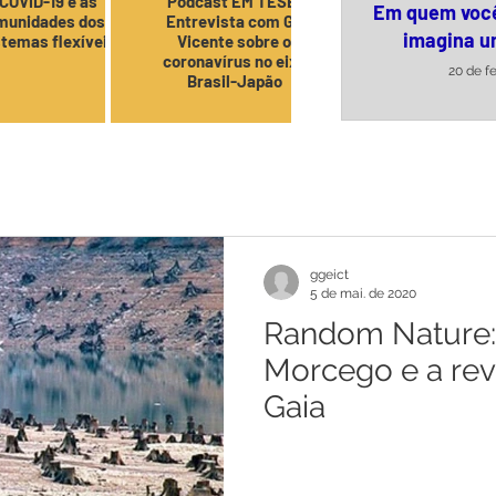
COVID-19 e as
Podcast EM TESE!
Em quem voc
munidades dos
Entrevista com Gil
imagina u
stemas flexíveis
Vicente sobre o
coronavírus no eixo
20 de f
Brasil-Japão
VER TOD
ggeict
5 de mai. de 2020
Random Nature: 
Morcego e a re
Gaia