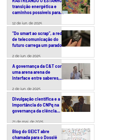
RASTREANDO O ESTANHO:
transição energética e
caminhos possíveis para
uma exploração
12 de jun. de 2025
responsável da cassiterita
no Brasil
“Do smart ao scrap”, a rede
de telecomunicação do
futuro carrega um paradoxo
ambiental
2 de jun. de 2025
A governança da C&T como
uma arena arena de
interface entre saberes,
tecnologias e políticas
2 de jun. de 2025
públicas
Divulgação científica e a
importância do CNPq na
governança da ciência
brasileira – uma conversa
21 de mai. de 2025
com Arquimedes Paiva
Blog do GEICT abre
chamada para o Dossiê