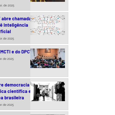
uma conversa com
i. de 2025
des Paiva
T abre chamada
ê Inteligência
ficial
br. de 2025
 MCTI e do DPCT
br. de 2025
re democracia a
tica científica e
a brasileira
br. de 2025