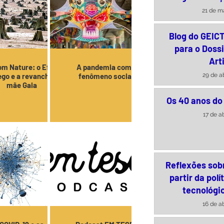
brasileira – 
21 de ma
Arquime
Blog do GEIC
para o Dossi
Arti
m Nature: o Efeito
A pandemia como
29 de a
go e a revanche da
fenômeno social
mãe Gaia
Os 40 anos do
17 de a
Reflexões sob
partir da polí
tecnológic
16 de a