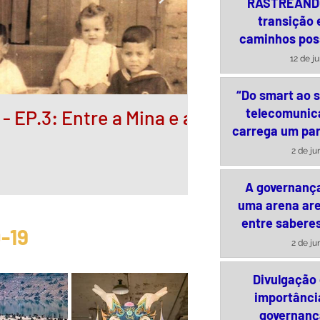
RASTREAND
transição 
caminhos pos
exploração 
12 de j
cassiteri
“Do smart ao s
telecomunic
 EP.3: Entre a Mina e a
Governança po
carrega um pa
especulativos
2 de ju
A governanç
uma arena are
entre saberes
-19
política
2 de ju
Divulgação 
importânci
governanç