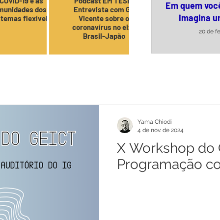
COVID-19 e as
Podcast EM TESE!
Em quem voc
munidades dos
Entrevista com Gil
imagina u
stemas flexíveis
Vicente sobre o
coronavírus no eixo
20 de f
Brasil-Japão
VER TOD
Yama Chiodi
4 de nov. de 2024
X Workshop do 
Programação c