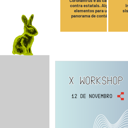
Coronavírus e as cargas
contra estatais. Alguns
i
elementos para um
si
panorama de contágio