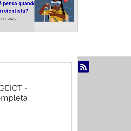
ê pensa quando
m cientista?
ev. de 2025
OS >
GEICT -
ompleta