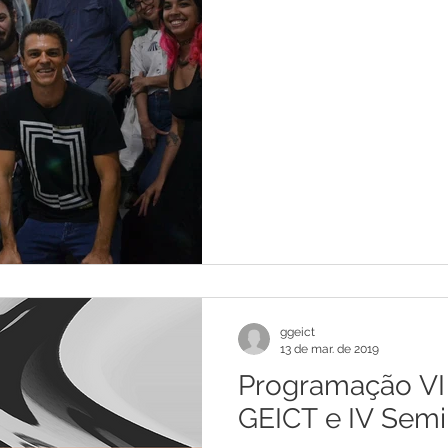
ggeict
13 de mar. de 2019
Programação V
GEICT e IV Semi