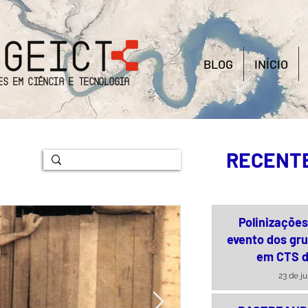
BLOG
INÍCIO
es em Ciência e Tecnologia
RECENT
Polinizaçõe
evento dos gr
em CTS 
23 de j