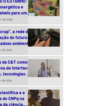
O O ESTANHO:
energética e
síveis para uma
responsável da
un. de 2025
ta no Brasil
crap”, a rede de
ação do futuro
r meio de futuros
X Worksh
radoxo ambiental
 na Amazônia *
completa
n. de 2025
a da C&T como
na de interface
, tecnologias e
s públicas
n. de 2025
científica e a
a do CNPq na
a da ciência